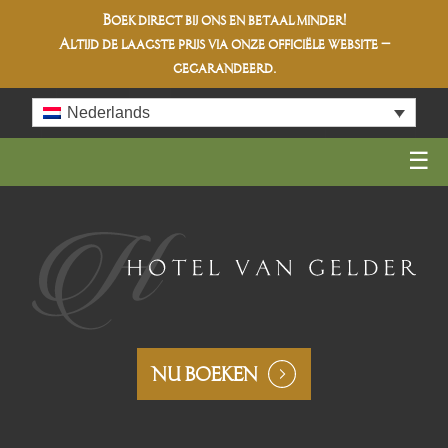
Boek direct bij ons en betaal minder!
Altijd de
laagste prijs
via onze officiële website –
gegarandeerd.
Skip
Nederlands
to
content
NU BOEKEN