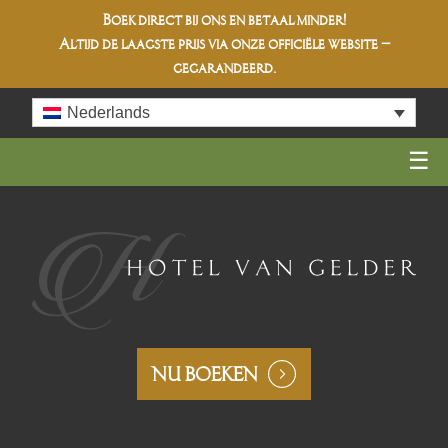
Boek direct bij ons en betaal minder!
Altijd de
laagste prijs
via onze officiële website –
gegarandeerd.
Skip
Nederlands
to
content
NU BOEKEN