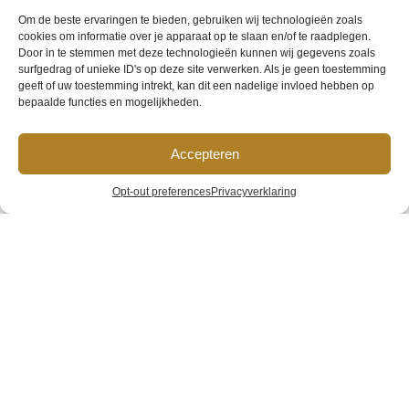
Om de beste ervaringen te bieden, gebruiken wij technologieën zoals
cookies om informatie over je apparaat op te slaan en/of te raadplegen.
Door in te stemmen met deze technologieën kunnen wij gegevens zoals
surfgedrag of unieke ID's op deze site verwerken. Als je geen toestemming
geeft of uw toestemming intrekt, kan dit een nadelige invloed hebben op
bepaalde functies en mogelijkheden.
Accepteren
Hotel van
Opt-out preferences
Privacyverklaring
Gelder
Home
»
Standaard Tweepersoonskamer
»
Hotel van
Gelder