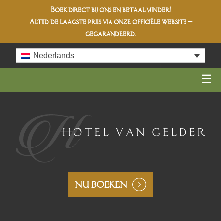
Boek direct bij ons en betaal minder!
Altijd de
laagste prijs
via onze officiële website –
gegarandeerd.
Skip
Nederlands
to
content
NU BOEKEN