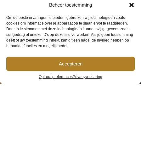
Beheer toestemming
Om de beste ervaringen te bieden, gebruiken wij technologieën zoals
cookies om informatie over je apparaat op te slaan en/of te raadplegen.
Door in te stemmen met deze technologieën kunnen wij gegevens zoals
surfgedrag of unieke ID's op deze site verwerken. Als je geen toestemming
geeft of uw toestemming intrekt, kan dit een nadelige invloed hebben op
bepaalde functies en mogelijkheden.
Accepteren
Standaard
Opt-out preferences
Privacyverklaring
Driepersoonskamer
Home
»
Kamers
»
Standaard Driepersoonskamer