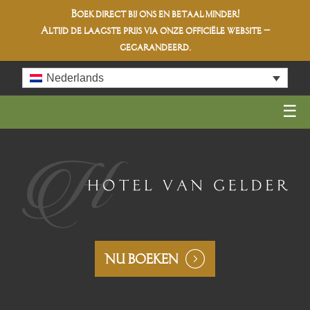
Boek direct bij ons en betaal minder!
Altijd de
laagste prijs
via onze officiële website –
gegarandeerd.
Skip
Nederlands
to
content
NU BOEKEN