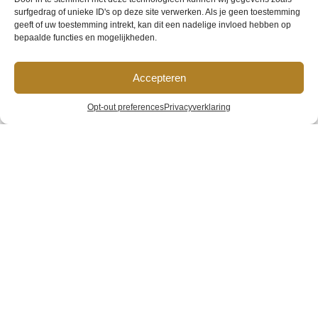
surfgedrag of unieke ID's op deze site verwerken. Als je geen toestemming
geeft of uw toestemming intrekt, kan dit een nadelige invloed hebben op
bepaalde functies en mogelijkheden.
HVG-4-pers-
Accepteren
kamer-Internet-
Opt-out preferences
Privacyverklaring
format-(1)
Home
»
Galerij
»
HVG-4-pers-kamer-Internet-format-(1)