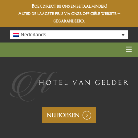
Boek direct bij ons en betaal minder!
Altijd de
laagste prijs
via onze officiële website –
gegarandeerd.
Skip
Nederlands
to
content
NU BOEKEN