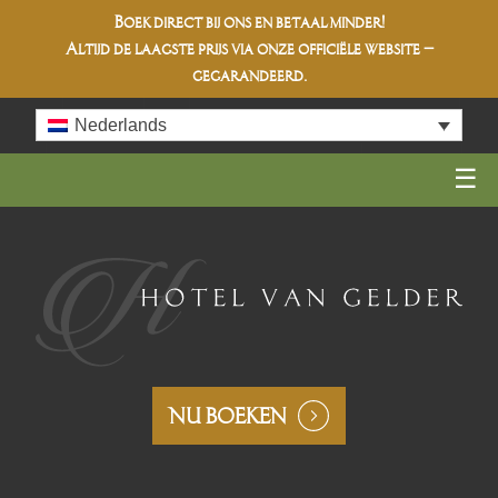
Boek direct bij ons en betaal minder!
Altijd de
laagste prijs
via onze officiële website –
gegarandeerd.
Skip
Nederlands
to
content
NU BOEKEN