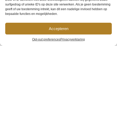
surfgedrag of unieke ID's op deze site verwerken. Als je geen toestemming
geeft of uw toestemming intrekt, kan dit een nadelige invloed hebben op
bepaalde functies en mogelijkheden.
HVG-2-pers-
Accepteren
kamer-Internet-
Opt-out preferences
Privacyverklaring
format-(18)
Home
»
Galerij
»
HVG-2-pers-kamer-Internet-format-(18)