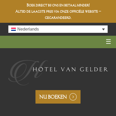
Boek direct bij ons en betaal minder!
Altijd de
laagste prijs
via onze officiële website –
gegarandeerd.
Skip
Nederlands
to
content
NU BOEKEN