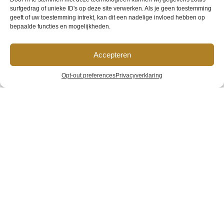
surfgedrag of unieke ID's op deze site verwerken. Als je geen toestemming
geeft of uw toestemming intrekt, kan dit een nadelige invloed hebben op
bepaalde functies en mogelijkheden.
HVG-2-pers-
Accepteren
kamer-Internet-
Opt-out preferences
Privacyverklaring
format-(17)
Home
»
Galerij
»
HVG-2-pers-kamer-Internet-format-(17)