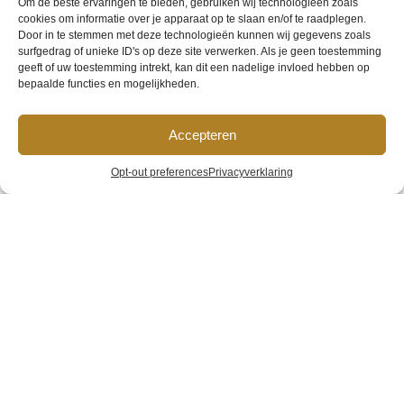
Om de beste ervaringen te bieden, gebruiken wij technologieën zoals
cookies om informatie over je apparaat op te slaan en/of te raadplegen.
Door in te stemmen met deze technologieën kunnen wij gegevens zoals
surfgedrag of unieke ID's op deze site verwerken. Als je geen toestemming
geeft of uw toestemming intrekt, kan dit een nadelige invloed hebben op
bepaalde functies en mogelijkheden.
Accepteren
Hotel van
Opt-out preferences
Privacyverklaring
Gelder
Home
»
Galerij
»
Hotel van Gelder