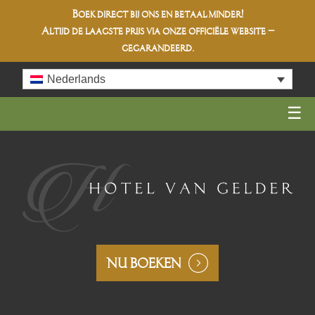
Boek direct bij ons en betaal minder!
Altijd de
laagste prijs
via onze officiële website –
gegarandeerd.
Skip
Nederlands
to
content
NU BOEKEN