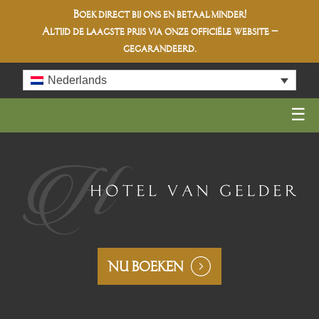
Boek direct bij ons en betaal minder!
Altijd de
laagste prijs
via onze officiële website –
gegarandeerd.
Skip
Nederlands
to
content
NU BOEKEN