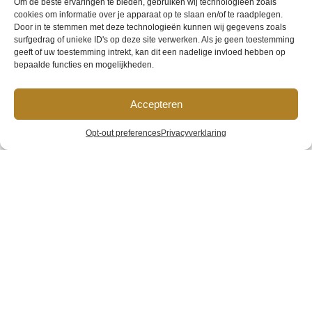
Om de beste ervaringen te bieden, gebruiken wij technologieën zoals
cookies om informatie over je apparaat op te slaan en/of te raadplegen.
Door in te stemmen met deze technologieën kunnen wij gegevens zoals
surfgedrag of unieke ID's op deze site verwerken. Als je geen toestemming
geeft of uw toestemming intrekt, kan dit een nadelige invloed hebben op
bepaalde functies en mogelijkheden.
Accepteren
Hotel van
Opt-out preferences
Privacyverklaring
Gelder
Home
»
Galerij
»
Hotel van Gelder