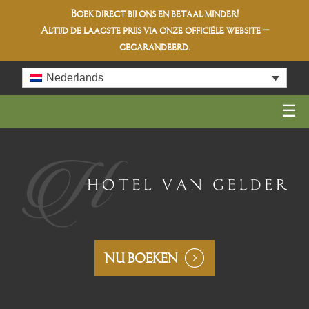
Boek direct bij ons en betaal minder!
Altijd de
laagste prijs
via onze officiële website –
gegarandeerd.
Skip
Nederlands
to
content
NU BOEKEN