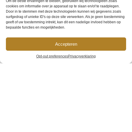
Om de beste ervaringen te bieden, gebruiken wij technologieën zoals
cookies om informatie over je apparaat op te slaan en/of te raadplegen.
Door in te stemmen met deze technologieën kunnen wij gegevens zoals
surfgedrag of unieke ID's op deze site verwerken. Als je geen toestemming
geeft of uw toestemming intrekt, kan dit een nadelige invloed hebben op
bepaalde functies en mogelijkheden.
Accepteren
Hotel van
Opt-out preferences
Privacyverklaring
Gelder
Home
»
Galerij
»
Hotel van Gelder