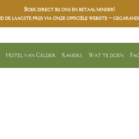
Boek direct bij ons en betaal minder!
jd de
laagste prijs
via onze officiële website – gegarand
Hotel van Gelder
Kamers
Wat te doen
Fac