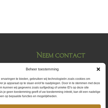
Neem contact
met ons op
Beheer toestemming
ervaringen te bieden, gebruiken wij technologieën zoals cookies om
Naam
*
ver je apparaat op te slaan en/of te raadplegen. Door in te stemmen met deze
n kunnen wij gegevens zoals surfgedrag of unieke ID's op deze site
ls je geen toestemming geeft of uw toestemming intrekt, kan dit een nadelige
ben op bepaalde functies en mogelijkheden.
E-mailadres
*