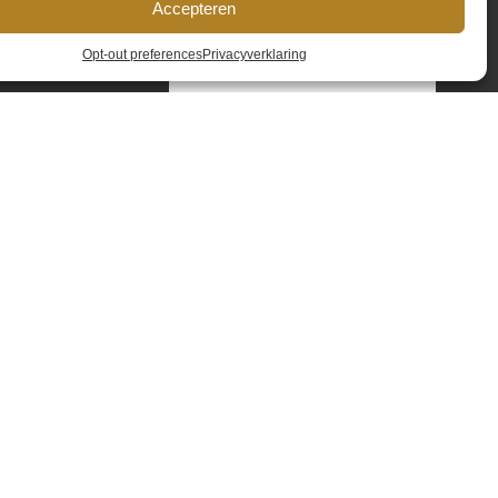
Accepteren
Telefoonnummer
*
Opt-out preferences
Privacyverklaring
Opmerkingen