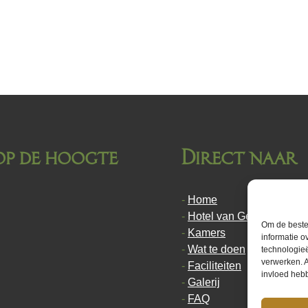
 op de hoogte
Direct naar
Home
Hotel van Gelder
Om de beste 
Kamers
informatie o
Wat te doen
technologieë
verwerken. A
Faciliteiten
invloed heb
Galerij
FAQ