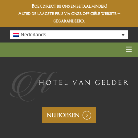
Boek direct bij ons en betaal minder!
Altijd de
laagste prijs
via onze officiële website –
gegarandeerd.
Skip
Nederlands
to
content
NU BOEKEN