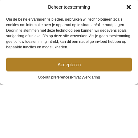
Beheer toestemming
Om de beste ervaringen te bieden, gebruiken wij technologieën zoals
cookies om informatie over je apparaat op te slaan en/of te raadplegen.
Door in te stemmen met deze technologieën kunnen wij gegevens zoals
surfgedrag of unieke ID's op deze site verwerken. Als je geen toestemming
geeft of uw toestemming intrekt, kan dit een nadelige invloed hebben op
bepaalde functies en mogelijkheden.
Accepteren
Hotel van
Opt-out preferences
Privacyverklaring
Gelder
Home
»
Galerij
»
Hotel van Gelder