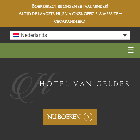
Boek direct bij ons en betaal minder!
Altijd de
laagste prijs
via onze officiële website –
gegarandeerd.
Skip
Nederlands
to
content
NU BOEKEN