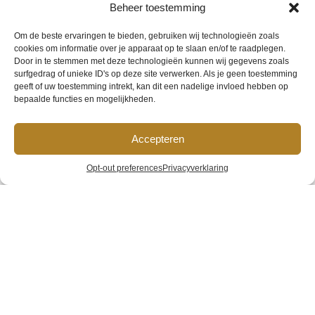
Beheer toestemming
Om de beste ervaringen te bieden, gebruiken wij technologieën zoals
cookies om informatie over je apparaat op te slaan en/of te raadplegen.
Door in te stemmen met deze technologieën kunnen wij gegevens zoals
surfgedrag of unieke ID's op deze site verwerken. Als je geen toestemming
geeft of uw toestemming intrekt, kan dit een nadelige invloed hebben op
bepaalde functies en mogelijkheden.
Accepteren
Hotel van
Opt-out preferences
Privacyverklaring
Gelder
Home
»
Galerij
»
Hotel van Gelder