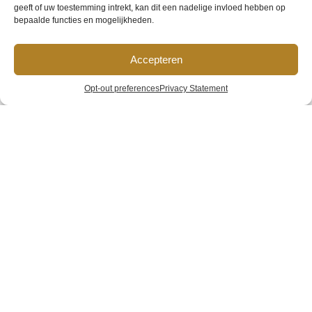
geeft of uw toestemming intrekt, kan dit een nadelige invloed hebben op
HVG-ontbijt-
bepaalde functies en mogelijkheden.
Accepteren
groot-format-
Opt-out preferences
Privacy Statement
(20)
Home
»
Gallery
»
HVG-ontbijt-groot-format-(20)