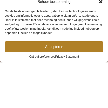
Beheer toestemming
Om de beste ervaringen te bieden, gebruiken wij technologieën zoals
cookies om informatie over je apparaat op te slaan en/of te raadplegen.
Door in te stemmen met deze technologieën kunnen wij gegevens zoals
surfgedrag of unieke ID's op deze site verwerken. Als je geen toestemming
geeft of uw toestemming intrekt, kan dit een nadelige invloed hebben op
bepaalde functies en mogelijkheden.
Accepteren
Opt-out preferences
Privacy Statement
Facilities
Home
»
Facilities
Bar at the reception open from 07:00