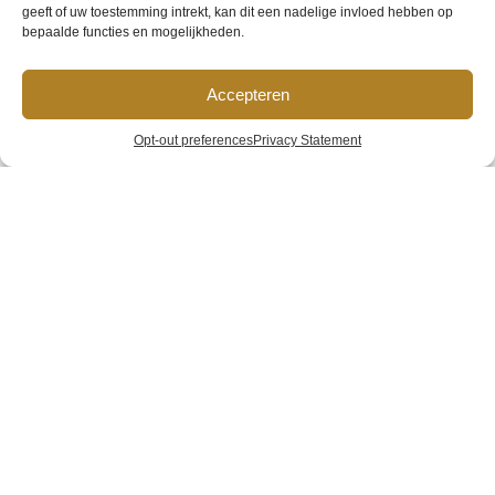
geeft of uw toestemming intrekt, kan dit een nadelige invloed hebben op
HVG-2-pers-
bepaalde functies en mogelijkheden.
Accepteren
kamer-groot-
Opt-out preferences
Privacy Statement
format-(17)
Home
»
Gallery
»
HVG-2-pers-kamer-groot-format-(17)