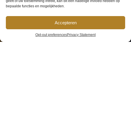
geeft of uw toestemming intrekt, kan dit een nadelige invloed hebben op
Amsterdam
bepaalde functies en mogelijkheden.
Accepteren
Dance Event
Opt-out preferences
Privacy Statement
2018 (ADE)
Home
»
Events
»
Amsterdam Dance Event 2018 (ADE)
Amsterdam
Dance