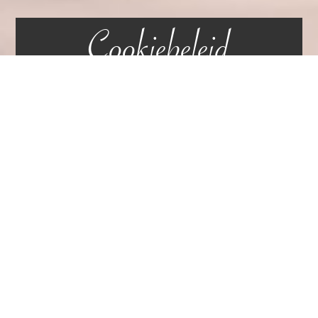
Cookiebeleid
(VK)
Home
»
Cookiebeleid (VK)
This Cookie Policy was last updated on 8 May 2025
and applies to citizens and legal permanent residents
of the United Kingdom.
1. Introduction
Our website,
https://hotelvangelder.nl
(hereinafter:
"the website") uses cookies and other related