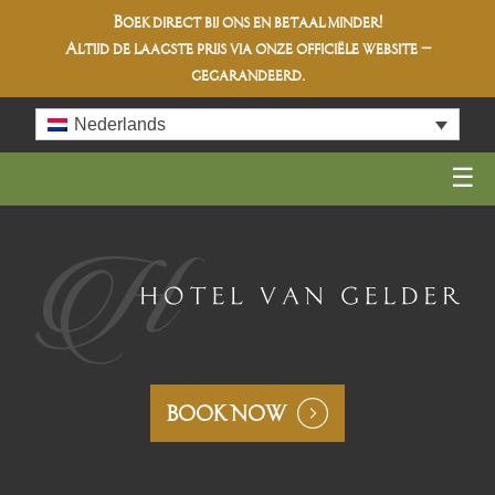
Boek direct bij ons en betaal minder!
Altijd de
laagste prijs
via onze officiële website –
gegarandeerd.
Skip
Nederlands
to
content
BOOK NOW