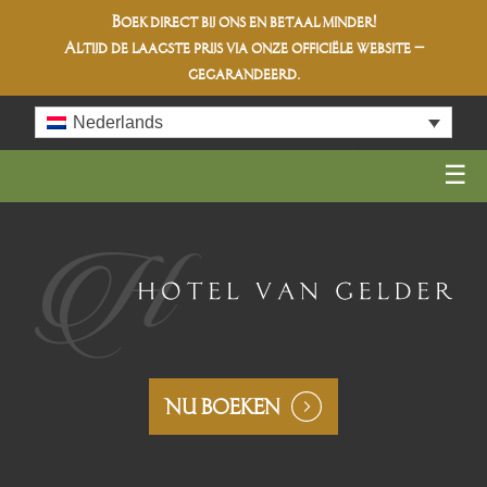
Boek direct bij ons en betaal minder!
Altijd de
laagste prijs
via onze officiële website –
gegarandeerd.
Skip
Nederlands
to
content
NU BOEKEN