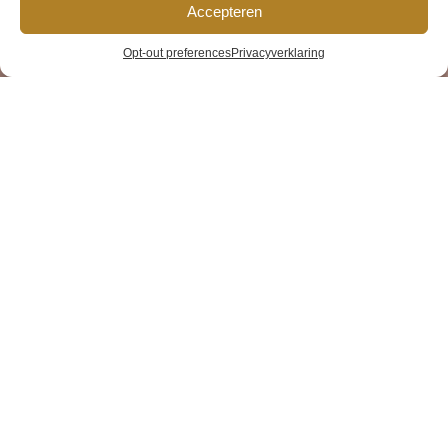
Accepteren
De Albert
Opt-out preferences
Privacyverklaring
Cuypmarkt
Home
»
To do
»
De Albert Cuypmarkt
Deze beroemde markt telt maar liefst
tweehonderdzestig kramen en is zes dagen per
week open. Niet te missen: de Vietnamese
loempia’s, de vers gebakken stroopwafels en
jazzpodium de Badcuyp.
De bekendste markt van