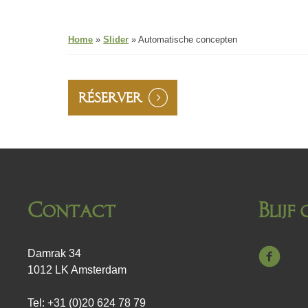
Home
»
Slider
»
Automatische concepten
RÉSERVER
Contact
Blijf
Damrak 34
1012 LK Amsterdam
Tel: +31 (0)20 624 78 79