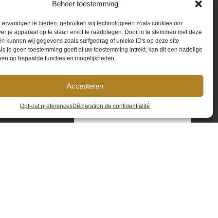
Beheer toestemming
ervaringen te bieden, gebruiken wij technologieën zoals cookies om
ver je apparaat op te slaan en/of te raadplegen. Door in te stemmen met deze
Téléphone
*
n kunnen wij gegevens zoals surfgedrag of unieke ID's op deze site
ls je geen toestemming geeft of uw toestemming intrekt, kan dit een nadelige
ben op bepaalde functies en mogelijkheden.
Remarque
Accepteren
Opt-out preferences
Déclaration de confidentialité