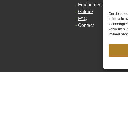
Equipements de l’hôtel
Galerie
Om de beste 
FAQ
informatie o
technologieë
Contact
verwerken. A
invloed heb