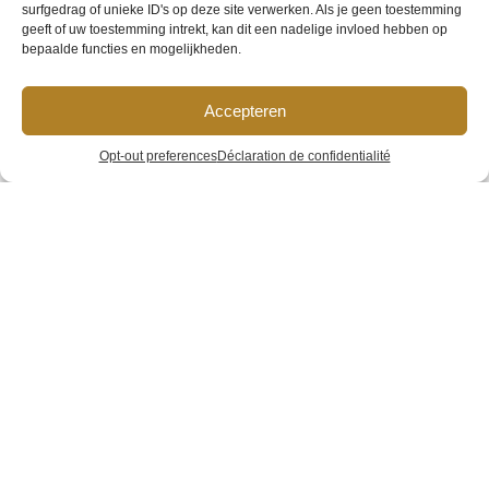
surfgedrag of unieke ID's op deze site verwerken. Als je geen toestemming
geeft of uw toestemming intrekt, kan dit een nadelige invloed hebben op
bepaalde functies en mogelijkheden.
Accepteren
Hotel van
Opt-out preferences
Déclaration de confidentialité
Gelder
Home
»
Galerie
»
Hotel van Gelder