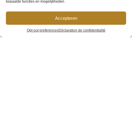
bepaalde functies en mogelijkheden.
Accepteren
Hotel van
Opt-out preferences
Déclaration de confidentialité
Gelder
Home
»
Galerie
»
Hotel van Gelder